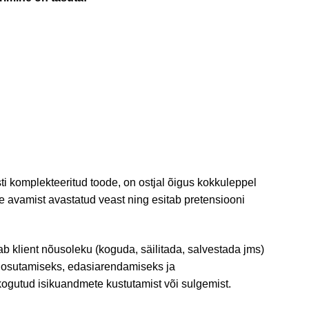
i komplekteeritud toode, on ostjal õigus kokkuleppel
e avamist avastatud veast ning esitab pretensiooni
b klient nõusoleku (koguda, säilitada, salvestada jms)
 osutamiseks, edasiarendamiseks ja
 kogutud isikuandmete kustutamist või sulgemist.