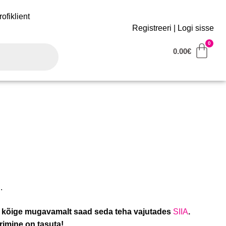
rofiklient
Registreeri
|
Logi sisse
0.00
€
.
iis kõige mugavamalt saad seda teha vajutades
SIIA
.
rimine on tasuta!