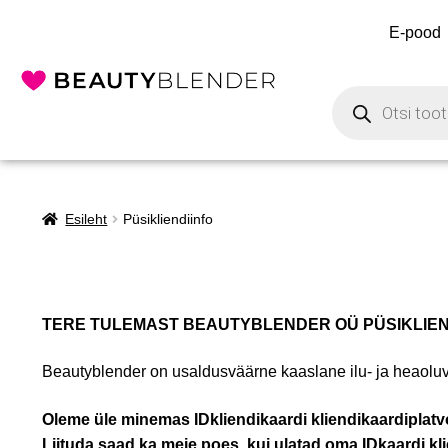
E-pood
Esileht
Püsikliendiinfo
TERE TULEMAST BEAUTYBLENDER OÜ PÜSIKLIEND
Beautyblender on usaldusväärne kaaslane ilu- ja heaoluv
Oleme üle minemas IDkliendikaardi kliendikaardiplatv
Liituda saad ka meie poes, kui ulatad oma IDkaardi kl