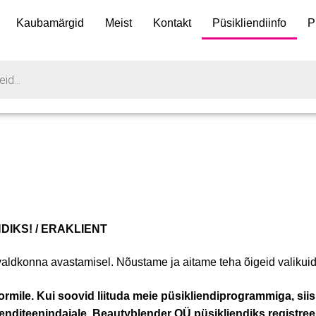
Kaubamärgid
Meist
Kontakt
Püsikliendiinfo
P
IKS! / ERAKLIENT
aldkonna avastamisel. Nõustame ja aitame teha õigeid valikuid
ormile. Kui soovid liituda meie püsikliendiprogrammiga, s
ienditeenindajale. Beautyblender OÜ püsikliendiks registree