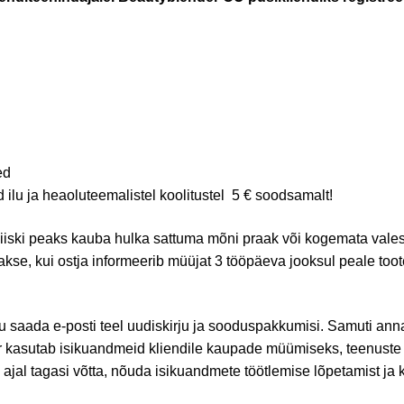
ed
ilu ja heaoluteemalistel koolitustel 5 € soodsamalt!
siiski peaks kauba hulka sattuma mõni praak või kogemata valest
kse, kui ostja informeerib müüjat 3 tööpäeva jooksul peale toot
u saada e-posti teel uudiskirju ja sooduspakkumisi. Samuti anna
r kasutab isikuandmeid kliendile kaupade müümiseks, teenuste
 ajal tagasi võtta, nõuda isikuandmete töötlemise lõpetamist ja