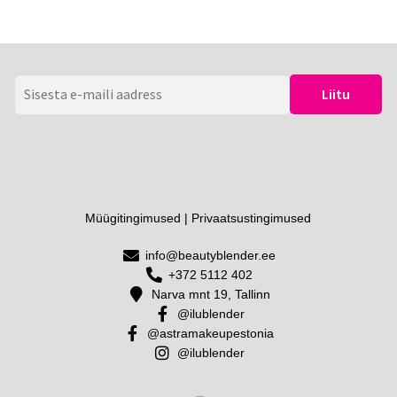
Müügitingimused
|
Privaatsustingimused
info@beautyblender.ee
+372 5112 402
Narva mnt 19, Tallinn
@ilublender
@astramakeupestonia
@ilublender