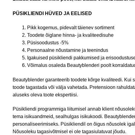
PÜSIKLIENDI HÜVED JA EELISED
Pikk kogemus, pidevalt täienev sortiment
Toodete õiglane hinna- ja kvaliteedisuhe
Püsisoodustus -5%
Personaalne nõustamine ja teenindus
Igakuised püsikliendi pakkumised ja erisoodustus
Võimalus osaleda Beautyblenderi poolt korraldatud 
Beautyblender garanteerib toodete kõrge kvaliteedi. Kui 
toode tagastada või välja vahetada. Pretensioon rahuldata
aluseks oleva toote ekspertiisi.
Püsikliendi programmiga liitumisel annab klient nõusolek
tema isikuandmeid, sealhulgas isikukoodi. Beautyblende
personaliseerimiseks. Püsikliendil on õigus nõusolek igal
Nõusoleku tagasivõtmisel ei ole tagasiulatuvat jõudu.