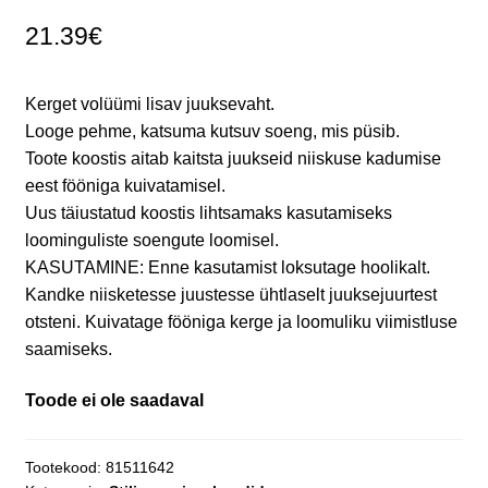
21.39
€
Kerget volüümi lisav juuksevaht.
Looge pehme, katsuma kutsuv soeng, mis püsib.
Toote koostis aitab kaitsta juukseid niiskuse kadumise
eest fööniga kuivatamisel.
Uus täiustatud koostis lihtsamaks kasutamiseks
loominguliste soengute loomisel.
KASUTAMINE: Enne kasutamist loksutage hoolikalt.
Kandke niisketesse juustesse ühtlaselt juuksejuurtest
otsteni. Kuivatage fööniga kerge ja loomuliku viimistluse
saamiseks.
Toode ei ole saadaval
Tootekood:
81511642