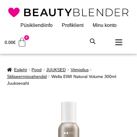
Püsikliendiinfo
Profiklient
Minu konto
0.00
€
Esileht
Pood
JUUKSED
Viimistlus
Stiliseermisvahendid
Wella EIMI Natural Volume 300ml
Juuksevaht