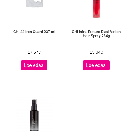
CHI 44 Iron Guard 237 ml
CHI Infra Texture Dual Action
Hair Spray 284g
17.57
€
19.94
€
Loe edasi
Loe edasi