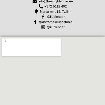
info@beautyblender.ee
+372 5112 402
Narva mnt 19, Tallinn
@ilublender
@astramakeupestonia
@ilublender