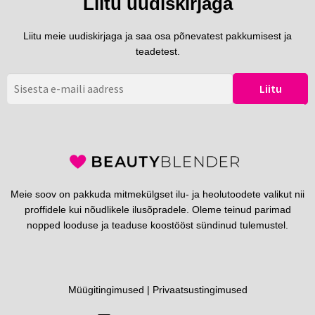
Liitu uudiskirjaga
Liitu meie uudiskirjaga ja saa osa põnevatest pakkumisest ja
teadetest.
Meie soov on pakkuda mitmekülgset ilu- ja heolutoodete valikut nii
proffidele kui nõudlikele ilusõpradele. Oleme teinud parimad
nopped looduse ja teaduse koostööst sündinud tulemustel.
Müügitingimused
|
Privaatsustingimused