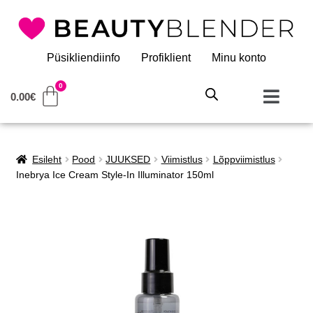
Püsikliendiinfo
Profiklient
Minu konto
0.00
€
Esileht
Pood
JUUKSED
Viimistlus
Lõppviimistlus
Inebrya Ice Cream Style-In Illuminator 150ml