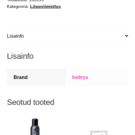
Kategooria:
Lõppviimistlus
Lisainfo
Lisainfo
Brand
Inebrya
Seotud tooted