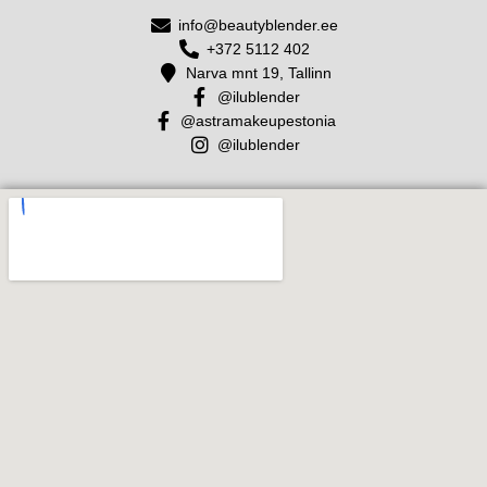
info@beautyblender.ee
+372 5112 402
Narva mnt 19, Tallinn
@ilublender
@astramakeupestonia
@ilublender