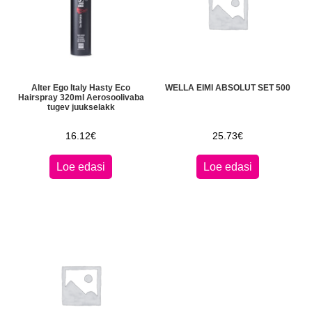
Alter Ego Italy Hasty Eco
WELLA EIMI ABSOLUT SET 500
Hairspray 320ml Aerosoolivaba
tugev juukselakk
16.12
€
25.73
€
Loe edasi
Loe edasi