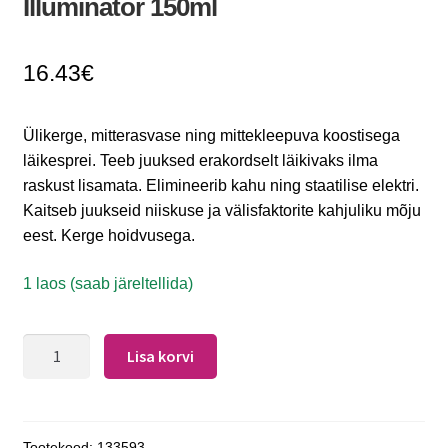
Illuminator 150ml
16.43
€
Ülikerge, mitterasvase ning mittekleepuva koostisega
läikesprei. Teeb juuksed erakordselt läikivaks ilma
raskust lisamata. Elimineerib kahu ning staatilise elektri.
Kaitseb juukseid niiskuse ja välisfaktorite kahjuliku mõju
eest. Kerge hoidvusega.
1 laos (saab järeltellida)
Lisa korvi
Tootekood:
133593