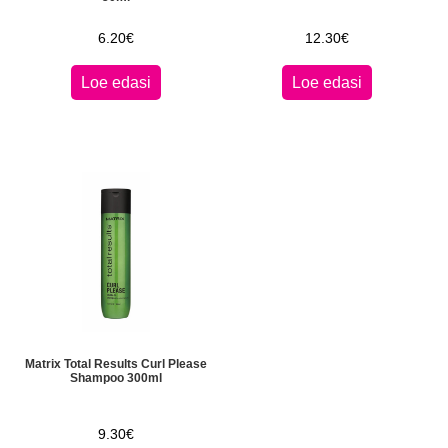
6.20
€
12.30
€
Loe edasi
Loe edasi
Matrix Total Results Curl Please
Shampoo 300ml
9.30
€