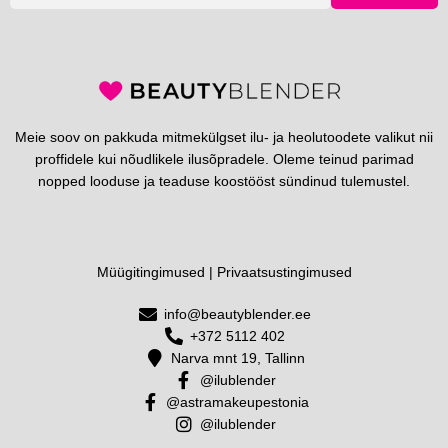
Meie soov on pakkuda mitmekülgset ilu- ja heolutoodete valikut nii
proffidele kui nõudlikele ilusõpradele. Oleme teinud parimad
nopped looduse ja teaduse koostööst sündinud tulemustel.
Müügitingimused
|
Privaatsustingimused
info@beautyblender.ee
+372 5112 402
Narva mnt 19, Tallinn
@ilublender
@astramakeupestonia
@ilublender