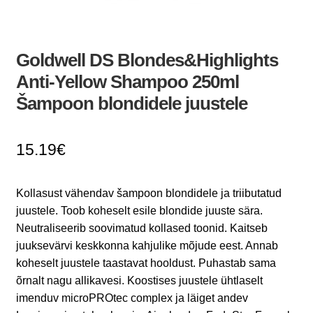
Goldwell DS Blondes&Highlights
Anti-Yellow Shampoo 250ml
Šampoon blondidele juustele
15.19
€
Kollasust vähendav šampoon blondidele ja triibutatud
juustele. Toob koheselt esile blondide juuste sära.
Neutraliseerib soovimatud kollased toonid. Kaitseb
juuksevärvi keskkonna kahjulike mõjude eest. Annab
koheselt juustele taastavat hooldust. Puhastab sama
õrnalt nagu allikavesi. Koostises juustele ühtlaselt
imenduv microPROtec complex ja läiget andev