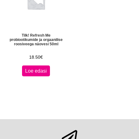
Tilk! Refresh Me
probiootikumide ja orgaanilise
roosiveega näovesi 50ml
18.50
€
Loe edasi