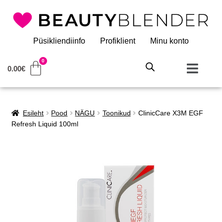
Püsikliendiinfo
Profiklient
Minu konto
0.00
€
Esileht
Pood
NÄGU
Toonikud
ClinicCare X3M EGF
Refresh Liquid 100ml