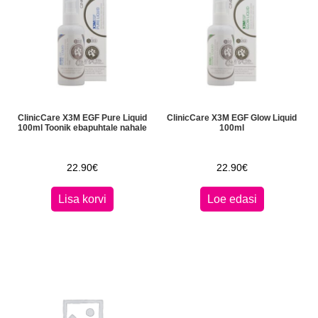
ClinicCare X3M EGF Pure Liquid
ClinicCare X3M EGF Glow Liquid
100ml Toonik ebapuhtale nahale
100ml
22.90
€
22.90
€
Lisa korvi
Loe edasi