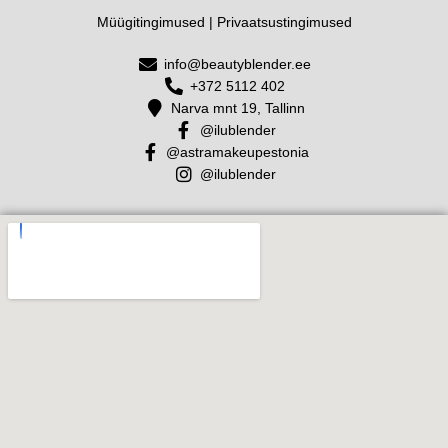
Müügitingimused
|
Privaatsustingimused
info@beautyblender.ee
+372 5112 402
Narva mnt 19, Tallinn
@ilublender
@astramakeupestonia
@ilublender