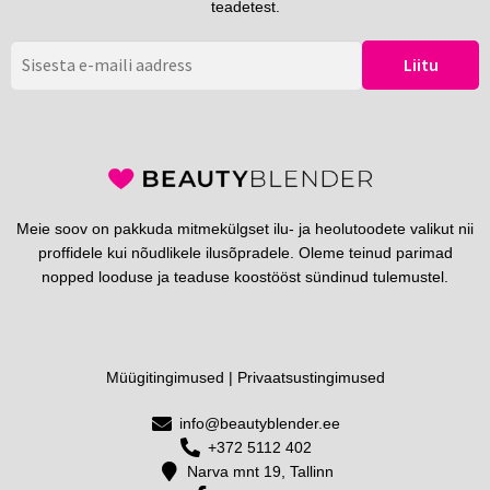
teadetest.
Meie soov on pakkuda mitmekülgset ilu- ja heolutoodete valikut nii
proffidele kui nõudlikele ilusõpradele. Oleme teinud parimad
nopped looduse ja teaduse koostööst sündinud tulemustel.
Müügitingimused
|
Privaatsustingimused
info@beautyblender.ee
+372 5112 402
Narva mnt 19, Tallinn