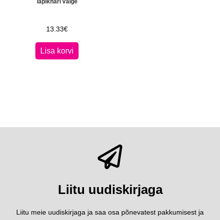
lapikhari valge
13.33
€
Lisa korvi
Liitu uudiskirjaga
Liitu meie uudiskirjaga ja saa osa põnevatest pakkumisest ja