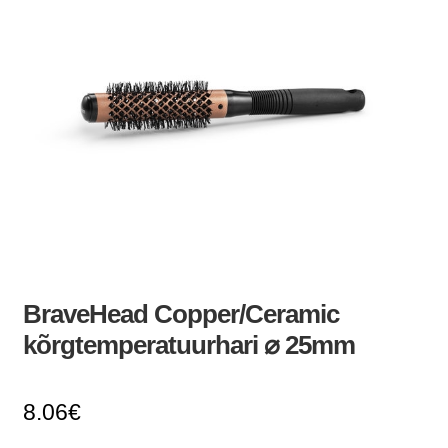
BraveHead Copper/Ceramic
kõrgtemperatuurhari ⌀ 25mm
8.06
€