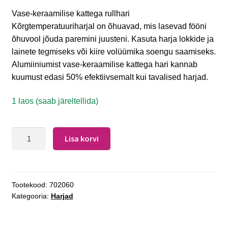
Vase-keraamilise kattega rullhari
Kõrgtemperatuuriharjal on õhuavad, mis lasevad fööni
õhuvool jõuda paremini juusteni. Kasuta harja lokkide ja
lainete tegmiseks või kiire volüümika soengu saamiseks.
Alumiiniumist vase-keraamilise kattega hari kannab
kuumust edasi 50% efektiivsemalt kui tavalised harjad.
1 laos (saab järeltellida)
Lisa korvi
Tootekood:
702060
Kategooria:
Harjad