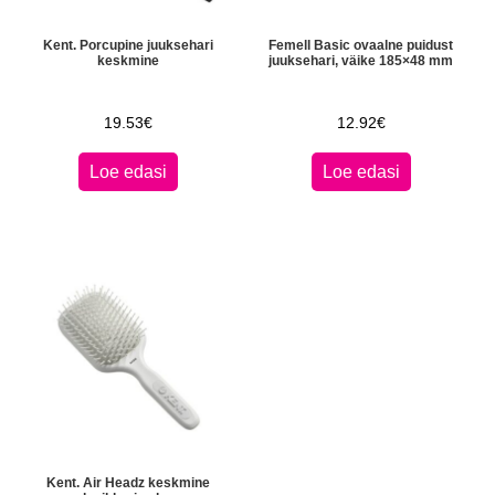
Kent. Porcupine juuksehari
Femell Basic ovaal­ne puidust
keskmine
juuk­se­ha­ri, väike 185×48 mm
19.53
€
12.92
€
Loe edasi
Loe edasi
Kent. Air Headz keskmine