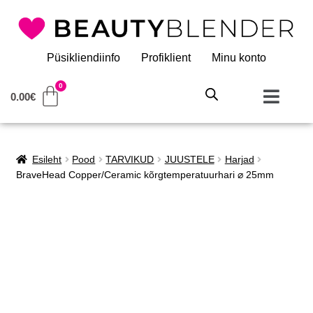
Püsikliendiinfo
Profiklient
Minu konto
0.00
€
Esileht
Pood
TARVIKUD
JUUSTELE
Harjad
BraveHead Copper/Ceramic kõrgtemperatuurhari ⌀ 25mm