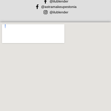
@ilublender
@astramakeupestonia
@ilublender