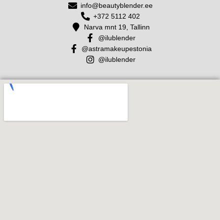
info@beautyblender.ee
+372 5112 402
Narva mnt 19, Tallinn
@ilublender
@astramakeupestonia
@ilublender