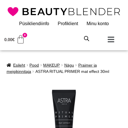
Püsikliendiinfo
Profiklient
Minu konto
0.00
€
Esileht
Pood
MAKEUP
Nägu
Praimer ja
meigikinnitaja
ASTRA RITUAL PRIMER mat effect 30ml